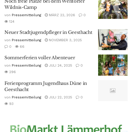
Noch freie Plätze bei dem Wentorfer
Wildnis-Camp
von
Pressemitteilung
MÄRZ 22, 2026
0
124
Neuer Stadtjugendpfleger in Geesthacht
von
Pressemitteilung
NOVEMBER 3, 2025
0
66
Sommerferien voller Abenteuer
von
Pressemitteilung
JULI 24, 2025
0
296
Ferienprogramm Jugendhaus Düne in
Geesthacht
von
Pressemitteilung
JULI 22, 2025
0
93