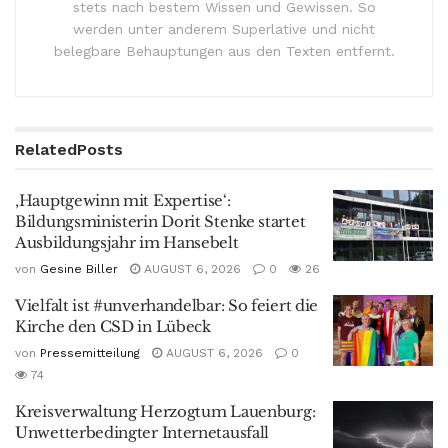
stets nach bestem Wissen und Gewissen. So
werden unter anderem Superlative und nicht
belegbare Behauptungen aus den Texten entfernt.
Related
Posts
‚Hauptgewinn mit Expertise‘:
Bildungsministerin Dorit Stenke startet
Ausbildungsjahr im Hansebelt
von
Gesine Biller
AUGUST 6, 2026
0
26
Vielfalt ist #unverhandelbar: So feiert die
Kirche den CSD in Lübeck
von
Pressemitteilung
AUGUST 6, 2026
0
74
Kreisverwaltung Herzogtum Lauenburg:
Unwetterbedingter Internetausfall