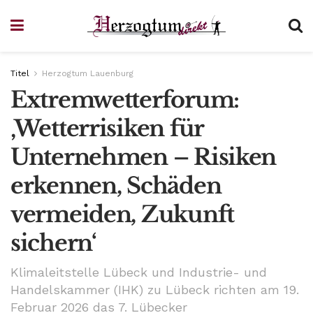
Titel
Herzogtum Lauenburg
Extremwetterforum:
‚Wetterrisiken für
Unternehmen – Risiken
erkennen, Schäden
vermeiden, Zukunft
sichern‘
Klimaleitstelle Lübeck und Industrie- und
Handelskammer (IHK) zu Lübeck richten am 19.
Februar 2026 das 7. Lübecker