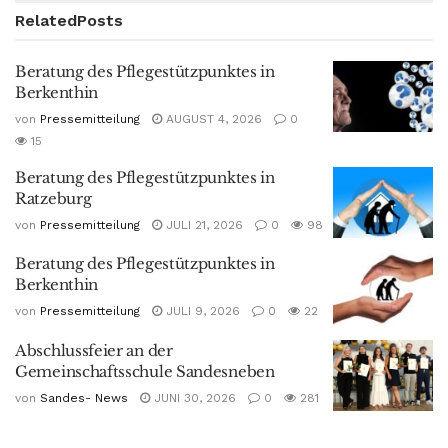
Related
Posts
Beratung des Pflegestützpunktes in
Berkenthin
von
Pressemitteilung
AUGUST 4, 2026
0
15
Beratung des Pflegestützpunktes in
Ratzeburg
von
Pressemitteilung
JULI 21, 2026
0
98
Beratung des Pflegestützpunktes in
Berkenthin
von
Pressemitteilung
JULI 9, 2026
0
22
Abschlussfeier an der
Gemeinschaftsschule Sandesneben
von
Sandes- News
JUNI 30, 2026
0
281