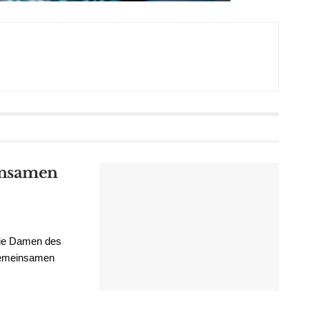
insamen
die Damen des
gemeinsamen