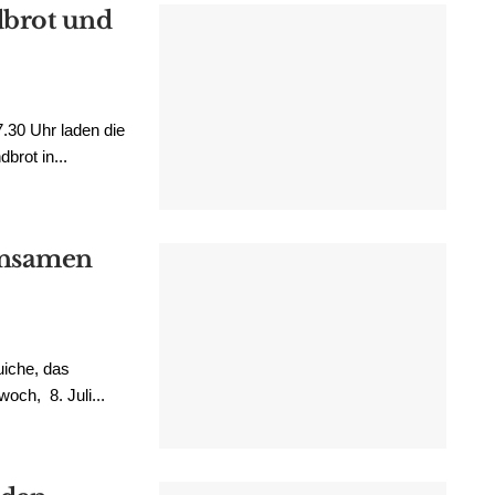
brot und
.30 Uhr laden die
rot in...
insamen
uiche, das
och, 8. Juli...