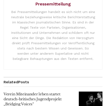
Pressemitteilung
Bei Pressemitteilungen handelt es sich nicht um eine
neutrale beziehungsweise kritische Berichterstattung
im klassischen journalistischen Sinne. Es sind in der
Regel Texte von Parteien, Organisationen,
Institutionen und Unternehmen und schildern oft nur
eine Sicht der Dinge. Die Redaktion von Herzogtum
direkt prüft Pressemitteilungen vor Veröffentlichung
stets nach bestem Wissen und Gewissen. So
werden unter anderem Superlative und nicht
belegbare Behauptungen aus den Texten entfernt.
Related
Posts
Verein Miteinander leben startet
deutsch-britisches Jugendprojekt
„Bridging Voices“