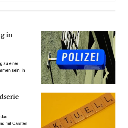
g in
g zu einer
mmen sein, in
dserie
 das
nd mit Carsten