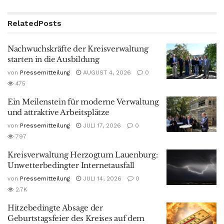
Related
Posts
Nachwuchskräfte der Kreisverwaltung
starten in die Ausbildung
von
Pressemitteilung
AUGUST 4, 2026
0
475
Ein Meilenstein für moderne Verwaltung
und attraktive Arbeitsplätze
von
Pressemitteilung
JULI 17, 2026
0
797
Kreisverwaltung Herzogtum Lauenburg:
Unwetterbedingter Internetausfall
von
Pressemitteilung
JULI 14, 2026
0
2.7K
Hitzebedingte Absage der
Geburtstagsfeier des Kreises auf dem