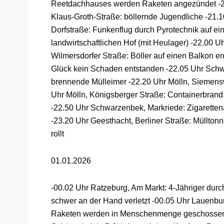
Reetdachhauses werden Raketen angezündet -2
Klaus-Groth-Straße: böllernde Jugendliche -21.1
Dorfstraße: Funkenflug durch Pyrotechnik auf e
landwirtschaftlichen Hof (mit Heulager) -22.00 U
Wilmersdorfer Straße: Böller auf einen Balkon e
Glück kein Schaden entstanden -22.05 Uhr Sch
brennende Mülleimer -22.20 Uhr Mölln, Siemens
Uhr Mölln, Königsberger Straße: Containerbrand,
-22.50 Uhr Schwarzenbek, Markriede: Zigarette
-23.20 Uhr Geesthacht, Berliner Straße: Müllto
rollt
01.01.2026
-00.02 Uhr Ratzeburg, Am Markt: 4-Jähriger durc
schwer an der Hand verletzt -00.05 Uhr Lauenb
Raketen werden in Menschenmenge geschossen