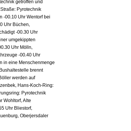
technik getroffen und
 Straße: Pyrotechnik
 -00.10 Uhr Wentorf bei
.30 Uhr Büchen,
hädigt -00.30 Uhr
einer umgekippten
-00.30 Uhr Mölln,
hrzeuge -00.40 Uhr
en in eine Menschenmenge
ushaltestelle brennt
Böller werden auf
rzenbek, Hans-Koch-Ring:
ungsring: Pyrotechnik
r Wohltorf, Alte
5 Uhr Bliestorf,
uenburg, Oberjersdaler