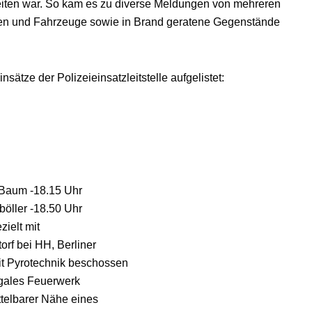
ten war. So kam es zu diverse Meldungen von mehreren
hen und Fahrzeuge sowie in Brand geratene Gegenstände
ätze der Polizeieinsatzleitstelle aufgelistet:
 Baum -18.15 Uhr
öller -18.50 Uhr
ielt mit
rf bei HH, Berliner
t Pyrotechnik beschossen
egales Feuerwerk
ttelbarer Nähe eines