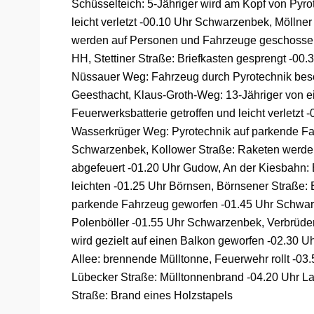
Schüsselteich: 5-Jähriger wird am Kopf von Pyro
leicht verletzt -00.10 Uhr Schwarzenbek, Möllner
werden auf Personen und Fahrzeuge geschossen
HH, Stettiner Straße: Briefkasten gesprengt -00
Nüssauer Weg: Fahrzeug durch Pyrotechnik besc
Geesthacht, Klaus-Groth-Weg: 13-Jähriger von 
Feuerwerksbatterie getroffen und leicht verletzt 
Wasserkrüger Weg: Pyrotechnik auf parkende Fa
Schwarzenbek, Kollower Straße: Raketen werd
abgefeuert -01.20 Uhr Gudow, An der Kiesbahn: B
leichten -01.25 Uhr Börnsen, Börnsener Straße: 
parkende Fahrzeug geworfen -01.45 Uhr Schwa
Polenböller -01.55 Uhr Schwarzenbek, Verbrüder
wird gezielt auf einen Balkon geworfen -02.30 Uh
Allee: brennende Mülltonne, Feuerwehr rollt -03.5
Lübecker Straße: Mülltonnenbrand -04.20 Uhr La
Straße: Brand eines Holzstapels