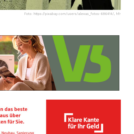
Foto: https://pixabay.com/users/alexas_fotos-686414/, hfr