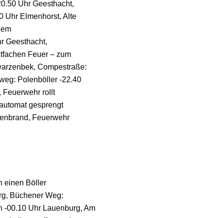
0.50 Uhr Geesthacht,
0 Uhr Elmenhorst, Alte
inem
hr Geesthacht,
ntfachen Feuer – zum
warzenbek, Compestraße:
weg: Polenböller -22.40
 Feuerwehr rollt
nautomat gesprengt
nnenbrand, Feuerwehr
h einen Böller
urg, Büchener Weg:
 -00.10 Uhr Lauenburg, Am