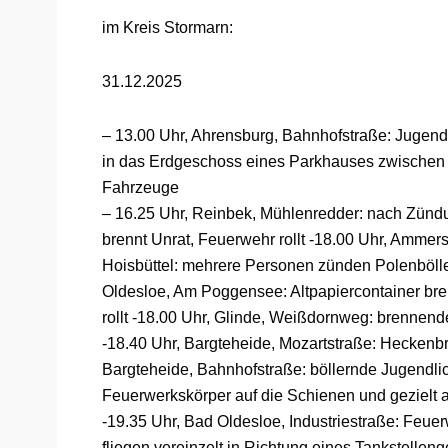
im Kreis Stormarn:
31.12.2025
– 13.00 Uhr, Ahrensburg, Bahnhofstraße: Jugendl
in das Erdgeschoss eines Parkhauses zwischen 
Fahrzeuge
– 16.25 Uhr, Reinbek, Mühlenredder: nach Zünd
brennt Unrat, Feuerwehr rollt -18.00 Uhr, Amme
Hoisbüttel: mehrere Personen zünden Polenbölle
Oldesloe, Am Poggensee: Altpapiercontainer br
rollt -18.00 Uhr, Glinde, Weißdornweg: brennend
-18.40 Uhr, Bargteheide, Mozartstraße: Heckenbr
Bargteheide, Bahnhofstraße: böllernde Jugendli
Feuerwerkskörper auf die Schienen und gezielt 
-19.35 Uhr, Bad Oldesloe, Industriestraße: Feue
fliegen vereinzelt in Richtung eines Tankstellen