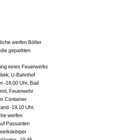
iche werfen Böller
die geparkten
ung eines Feuerwerks
rsbek, U-Bahnhof
r -18.00 Uhr, Bad
ennt, Feuerwehr
er Container
and -19.10 Uhr,
che werfen
auf Passanten
rwerkskörper
geländes -19.45