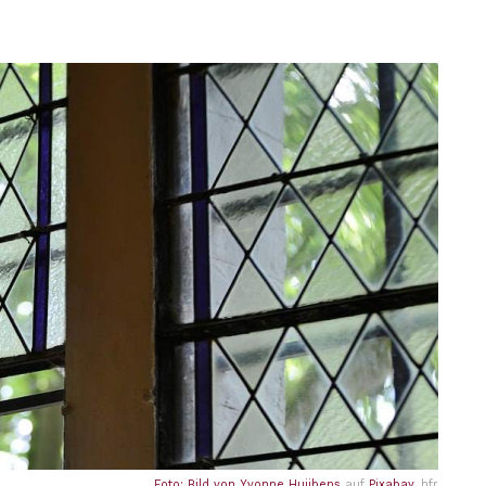
Foto: Bild von
Yvonne Huijbens
auf
Pixabay
, hfr