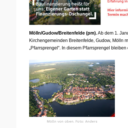
Mölln/Gudow/Breitenfelde (pm).
Ab dem 1. Janua
Kirchengemeinden Breitenfelde, Gudow, Mölln m
„Pfarrsprengel“. In diesem Pfarrsprengel bleibe
Mölln von oben. Foto: Anders