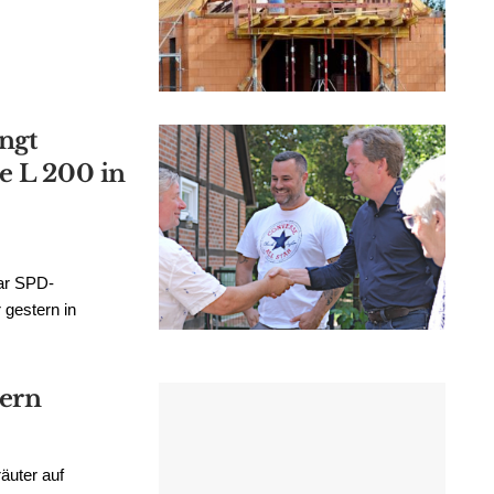
ngt
e L 200 in
ar SPD-
 gestern in
kern
äuter auf