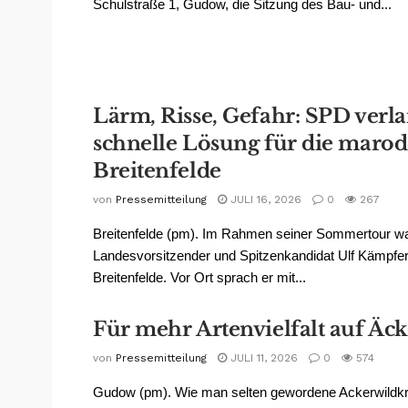
Schulstraße 1, Gudow, die Sitzung des Bau- und...
Lärm, Risse, Gefahr: SPD verla
schnelle Lösung für die marod
Breitenfelde
von
Pressemitteilung
JULI 16, 2026
0
267
Breitenfelde (pm). Im Rahmen seiner Sommertour w
Landesvorsitzender und Spitzenkandidat Ulf Kämpfer
Breitenfelde. Vor Ort sprach er mit...
Für mehr Artenvielfalt auf Äc
von
Pressemitteilung
JULI 11, 2026
0
574
Gudow (pm). Wie man selten gewordene Ackerwildkr