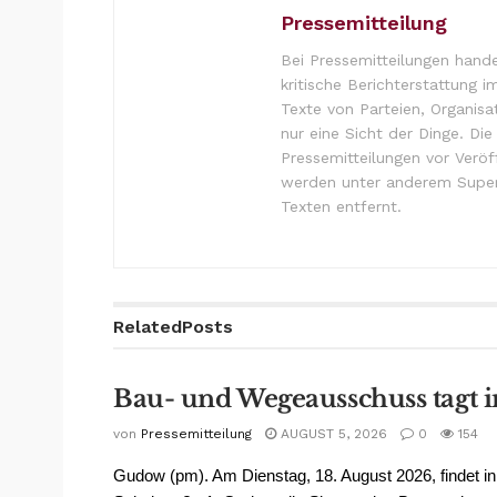
Pressemitteilung
Bei Pressemitteilungen hande
kritische Berichterstattung i
Texte von Parteien, Organisa
nur eine Sicht der Dinge. Di
Pressemitteilungen vor Verö
werden unter anderem Super
Texten entfernt.
Related
Posts
Bau- und Wegeausschuss tagt
von
Pressemitteilung
AUGUST 5, 2026
0
154
Gudow (pm). Am Dienstag, 18. August 2026, findet in 