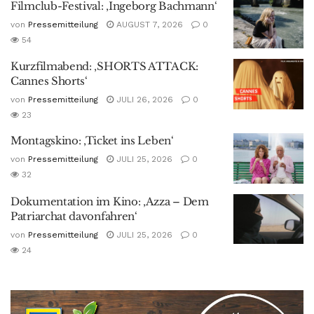
Filmclub-Festival: ‚Ingeborg Bachmann‘
von
Pressemitteilung
AUGUST 7, 2026
0
54
Kurzfilmabend: ‚SHORTS ATTACK:
Cannes Shorts‘
von
Pressemitteilung
JULI 26, 2026
0
23
Montagskino: ‚Ticket ins Leben‘
von
Pressemitteilung
JULI 25, 2026
0
32
Dokumentation im Kino: ‚Azza – Dem
Patriarchat davonfahren‘
von
Pressemitteilung
JULI 25, 2026
0
24