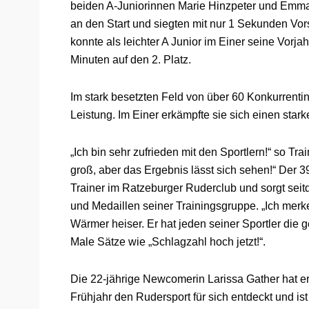
beiden A-Juniorinnen Marie Hinzpeter und Emma
an den Start und siegten mit nur 1 Sekunden Vo
konnte als leichter A Junior im Einer seine Vorjah
Minuten auf den 2. Platz.
Im stark besetzten Feld von über 60 Konkurrenti
Leistung. Im Einer erkämpfte sie sich einen starke
„Ich bin sehr zufrieden mit den Sportlern!“ so Tr
groß, aber das Ergebnis lässt sich sehen!“ Der 39-
Trainer im Ratzeburger Ruderclub und sorgt seitd
und Medaillen seiner Trainingsgruppe. „Ich merke
Wärmer heiser. Er hat jeden seiner Sportler die 
Male Sätze wie „Schlagzahl hoch jetzt!“.
Die 22-jährige Newcomerin Larissa Gather hat e
Frühjahr den Rudersport für sich entdeckt und is