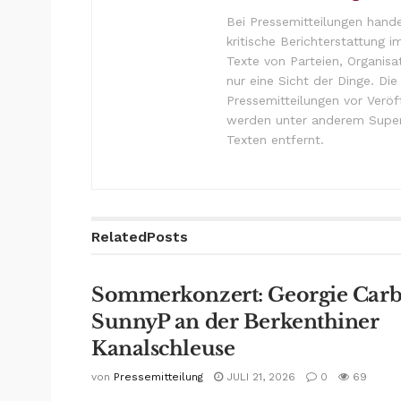
Bei Pressemitteilungen hande
kritische Berichterstattung i
Texte von Parteien, Organisa
nur eine Sicht der Dinge. Di
Pressemitteilungen vor Verö
werden unter anderem Super
Texten entfernt.
Related
Posts
Sommerkonzert: Georgie Carb
SunnyP an der Berkenthiner
Kanalschleuse
von
Pressemitteilung
JULI 21, 2026
0
69