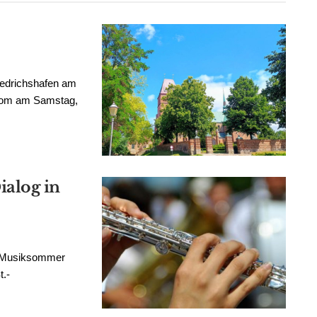
iedrichshafen am
 Dom am Samstag,
alog in
r Musiksommer
t.-