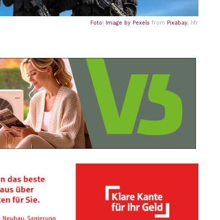
Foto: Image by
Pexels
from
Pixabay
, hfr