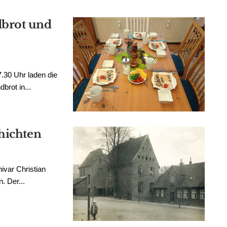
brot und
.30 Uhr laden die
rot in...
hichten
hivar Christian
. Der...