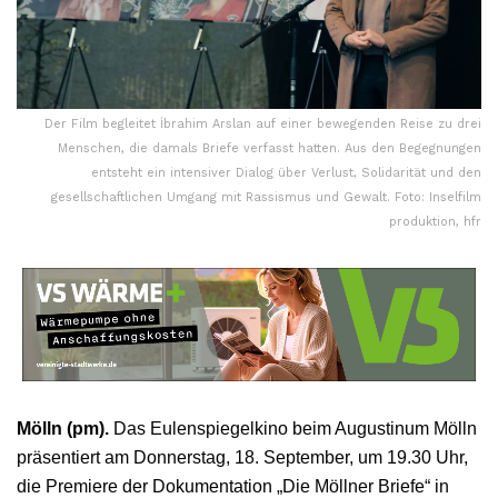
Der Film begleitet İbrahim Arslan auf einer bewegenden Reise zu drei
Menschen, die damals Briefe verfasst hatten. Aus den Begegnungen
entsteht ein intensiver Dialog über Verlust, Solidarität und den
gesellschaftlichen Umgang mit Rassismus und Gewalt. Foto: Inselfilm
produktion, hfr
Mölln (pm).
Das Eulenspiegelkino beim Augustinum Mölln
präsentiert am Donnerstag, 18. September, um 19.30 Uhr,
die Premiere der Dokumentation „Die Möllner Briefe“ in