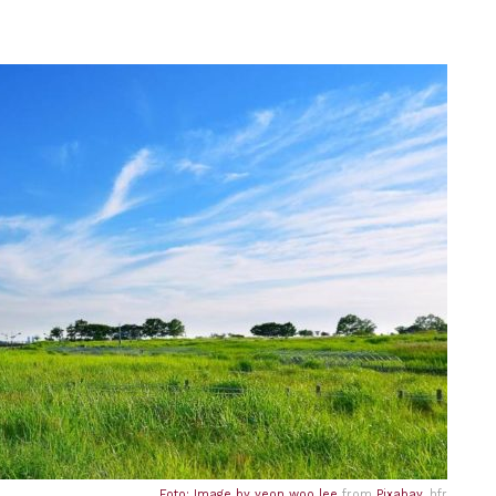
Foto: Image by
yeon woo lee
from
Pixabay
, hfr