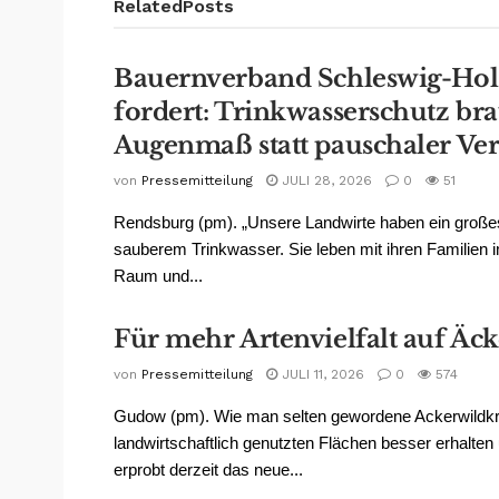
Related
Posts
Bauernverband Schleswig-Hol
fordert: Trinkwasserschutz br
Augenmaß statt pauschaler Ve
von
Pressemitteilung
JULI 28, 2026
0
51
Rendsburg (pm). „Unsere Landwirte haben ein große
sauberem Trinkwasser. Sie leben mit ihren Familien i
Raum und...
Für mehr Artenvielfalt auf Äc
von
Pressemitteilung
JULI 11, 2026
0
574
Gudow (pm). Wie man selten gewordene Ackerwildkr
landwirtschaftlich genutzten Flächen besser erhalten
erprobt derzeit das neue...