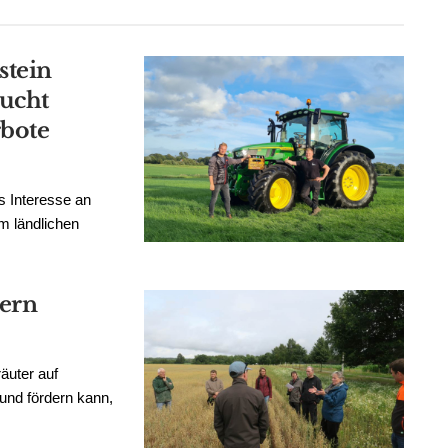
stein
aucht
rbote
s Interesse an
m ländlichen
kern
äuter auf
 und fördern kann,