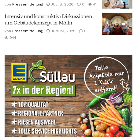
von
Pressemitteilung
JULI 8, 2026
0
41
Intensiv und konstruktiv: Diskussionen
um Gebäudekonzept in Mölln
von
Pressemitteilung
JUNI 23, 2026
0
944