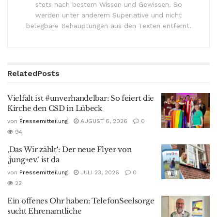
stets nach bestem Wissen und Gewissen. So
werden unter anderem Superlative und nicht
belegbare Behauptungen aus den Texten entfernt.
Related
Posts
Vielfalt ist #unverhandelbar: So feiert die
Kirche den CSD in Lübeck
von
Pressemitteilung
AUGUST 6, 2026
0
94
‚Das Wir zählt‘: Der neue Flyer von
‚jung+ev.‘ ist da
von
Pressemitteilung
JULI 23, 2026
0
22
Ein offenes Ohr haben: TelefonSeelsorge
sucht Ehrenamtliche