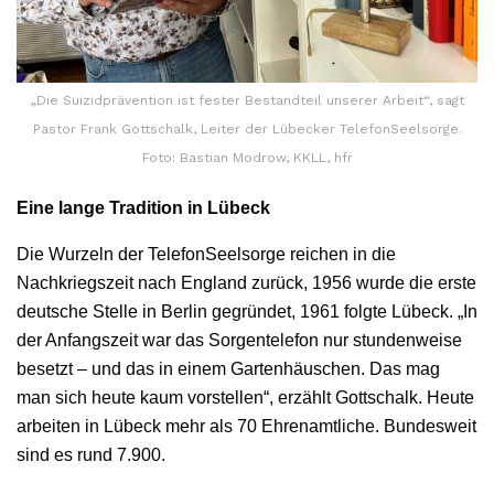
„Die Suizidprävention ist fester Bestandteil unserer Arbeit“, sagt
Pastor Frank Gottschalk, Leiter der Lübecker TelefonSeelsorge.
Foto: Bastian Modrow, KKLL, hfr
Eine lange Tradition in Lübeck
Die Wurzeln der TelefonSeelsorge reichen in die
Nachkriegszeit nach England zurück, 1956 wurde die erste
deutsche Stelle in Berlin gegründet, 1961 folgte Lübeck. „In
der Anfangszeit war das Sorgentelefon nur stundenweise
besetzt – und das in einem Gartenhäuschen. Das mag
man sich heute kaum vorstellen“, erzählt Gottschalk. Heute
arbeiten in Lübeck mehr als 70 Ehrenamtliche. Bundesweit
sind es rund 7.900.