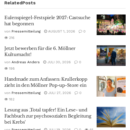
Related
Posts
Eulenspiegel-Festspiele 2027: Castsuche
hat begonnen
von
Pressemitteilung
AUGUST 1, 2026
0
216
Jetzt bewerben für die 6. Möllner
Kulturnacht!
von
Andreas Anders
JULI 30, 2026
0
198
Handmade zum Anfassen: Krullerkopp
zieht in den Möllner Pop-up-Store ein
von
Pressemitteilung
JULI 27, 2026
0
182
Lesung aus ‚Total tapfer! Ein Lese- und
Fachbuch zur psychosozialen Begleitung
bei Krebs‘
von
Pressemitteilung
JULI 19, 2026
0
45