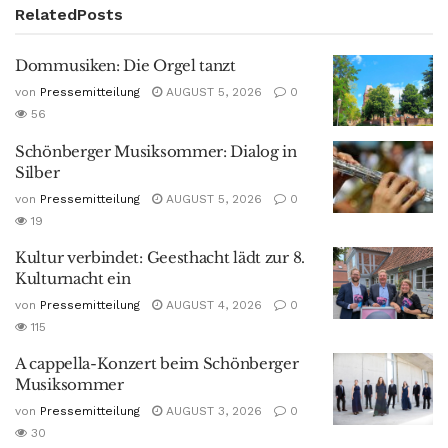
Related
Posts
Dommusiken: Die Orgel tanzt
von
Pressemitteilung
AUGUST 5, 2026
0
56
Schönberger Musiksommer: Dialog in
Silber
von
Pressemitteilung
AUGUST 5, 2026
0
19
Kultur verbindet: Geesthacht lädt zur 8.
Kulturnacht ein
von
Pressemitteilung
AUGUST 4, 2026
0
115
A cappella-Konzert beim Schönberger
Musiksommer
von
Pressemitteilung
AUGUST 3, 2026
0
30