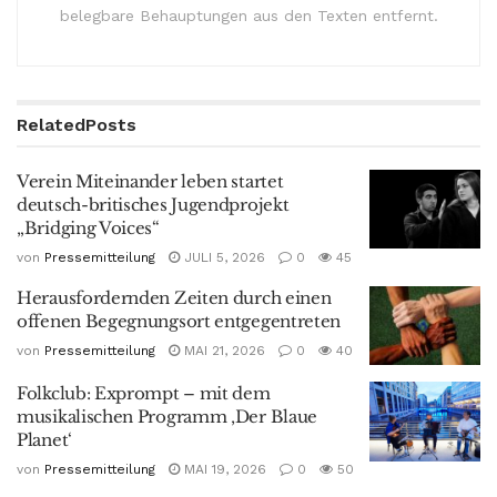
belegbare Behauptungen aus den Texten entfernt.
Related
Posts
Verein Miteinander leben startet
deutsch-britisches Jugendprojekt
„Bridging Voices“
von
Pressemitteilung
JULI 5, 2026
0
45
Herausfordernden Zeiten durch einen
offenen Begegnungsort entgegentreten
von
Pressemitteilung
MAI 21, 2026
0
40
Folkclub: Exprompt – mit dem
musikalischen Programm ‚Der Blaue
Planet‘
von
Pressemitteilung
MAI 19, 2026
0
50