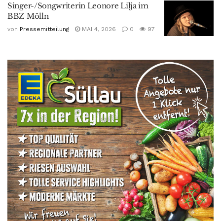
Singer-/Songwriterin Leonore Lilja im
BBZ Mölln
von
Pressemitteilung
MAI 4, 2026
0
97