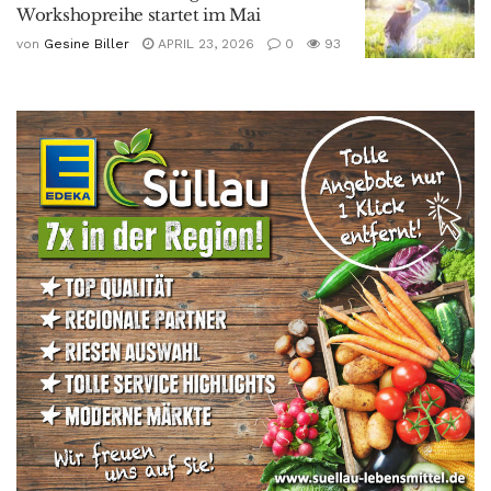
Workshopreihe startet im Mai
von
Gesine Biller
APRIL 23, 2026
0
93