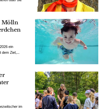
 Mölln
ferdchen
2026 ein
 dem Ziel,...
er
ter
gezwitscher im