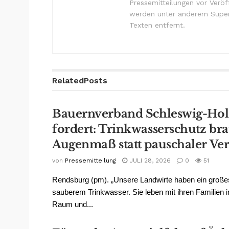
Pressemitteilungen vor Verö
werden unter anderem Super
Texten entfernt.
Related
Posts
Bauernverband Schleswig-Hol
fordert: Trinkwasserschutz br
Augenmaß statt pauschaler Ve
von
Pressemitteilung
JULI 28, 2026
0
51
Rendsburg (pm). „Unsere Landwirte haben ein große
sauberem Trinkwasser. Sie leben mit ihren Familien i
Raum und...