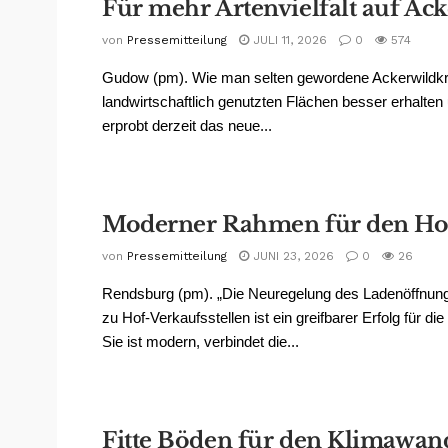
Für mehr Artenvielfalt auf Äc
von
Pressemitteilung
JULI 11, 2026
0
574
Gudow (pm). Wie man selten gewordene Ackerwildkr
landwirtschaftlich genutzten Flächen besser erhalten
erprobt derzeit das neue...
Moderner Rahmen für den Ho
von
Pressemitteilung
JUNI 23, 2026
0
26
Rendsburg (pm). „Die Neuregelung des Ladenöffnun
zu Hof-Verkaufsstellen ist ein greifbarer Erfolg für di
Sie ist modern, verbindet die...
Fitte Böden für den Klimawan