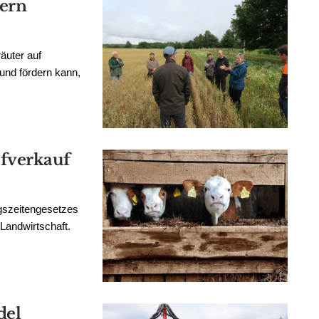
kern
äuter auf
 und fördern kann,
fverkauf
gszeitengesetzes
e Landwirtschaft.
del