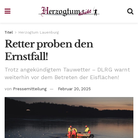
Titel
Herzogtum Lauenburg
Retter proben den
Ernstfall!
Trotz angekündigtem Tauwetter – DLRG warnt
weiterhin vor dem Betreten der Eisflächen!
von
Pressemitteilung
Februar 20, 2025