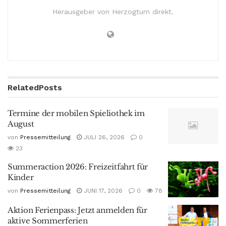
Herausgeber von Herzogtum direkt.
Related
Posts
Termine der mobilen Spieliothek im
August
von
Pressemitteilung
JULI 26, 2026
0
23
Summeraction 2026: Freizeitfahrt für
Kinder
von
Pressemitteilung
JUNI 17, 2026
0
78
Aktion Ferienpass: Jetzt anmelden für
aktive Sommerferien