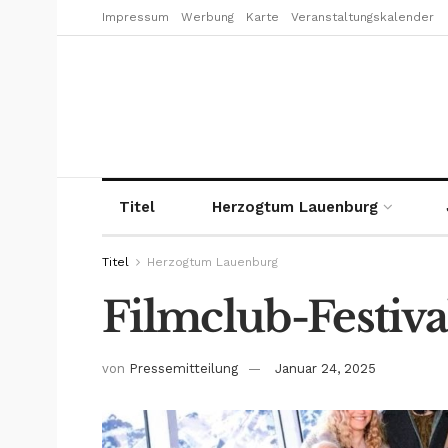
Impressum
Werbung
Karte
Veranstaltungskalender
Titel
Herzogtum Lauenburg
Titel
Herzogtum Lauenburg
Filmclub-Festiva
von
Pressemitteilung
Januar 24, 2025