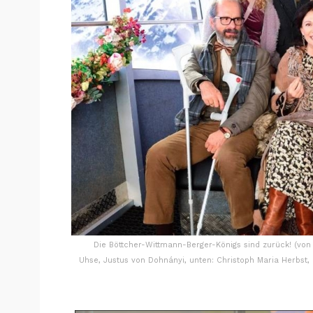
Die Böttcher-Wittmann-Berger-Königs sind zurück! (von 
Uhse, Justus von Dohnányi, unten: Christoph Maria Herbst, I