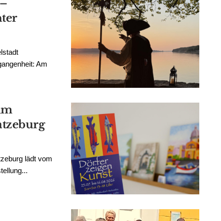
 –
ter
lstadt
rgangenheit: Am
 im
tzeburg
zeburg lädt vom
ellung...