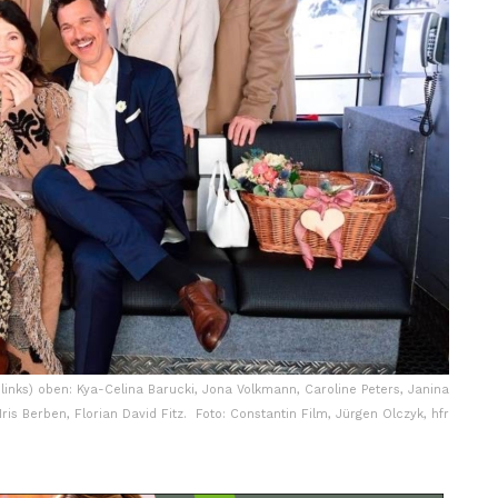
links) oben: Kya-Celina Barucki, Jona Volkmann, Caroline Peters, Janina
ris Berben, Florian David Fitz. Foto: Constantin Film, Jürgen Olczyk, hfr