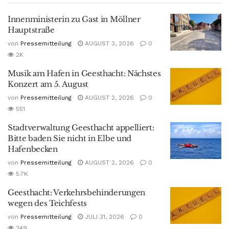
Innenministerin zu Gast in Möllner
Hauptstraße
von
Pressemitteilung
AUGUST 3, 2026
0
2K
Musik am Hafen in Geesthacht: Nächstes
Konzert am 5. August
von
Pressemitteilung
AUGUST 2, 2026
0
551
Stadtverwaltung Geesthacht appelliert:
Bitte baden Sie nicht in Elbe und
Hafenbecken
von
Pressemitteilung
AUGUST 2, 2026
0
5.7K
Geesthacht: Verkehrsbehinderungen
wegen des Teichfests
von
Pressemitteilung
JULI 31, 2026
0
249