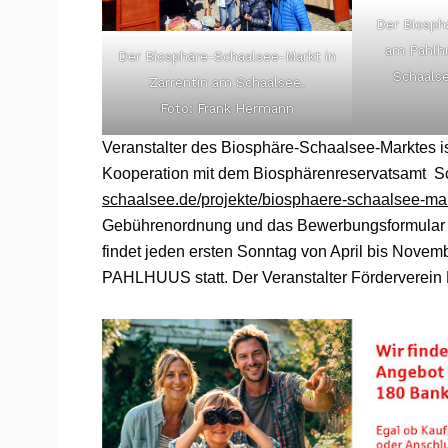
Der Biosph
am Pahlhu
Der Biosphäre-Schaalsee-Markt in
Schaals
Zarrentin am Schaalsee.
Foto: Frank Hermann
Veranstalter des Biosphäre-Schaalsee-Marktes is
Kooperation mit dem Biosphärenreservatsamt S
schaalsee.de/projekte/biosphaere-schaalsee-mar
Gebührenordnung und das Bewerbungsformular 
findet jeden ersten Sonntag von April bis Novem
PAHLHUUS statt. Der Veranstalter Förderverein