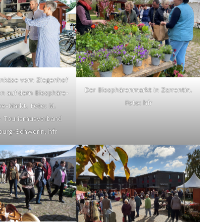
enkäse vom Ziegenhof
Der Biosphärenmarkt in Zarrentin.
en auf dem Biosphäre-
Foto: hfr
e-Markt. Foto: M.
 Tourismusverband
urg-Schwerin, hfr