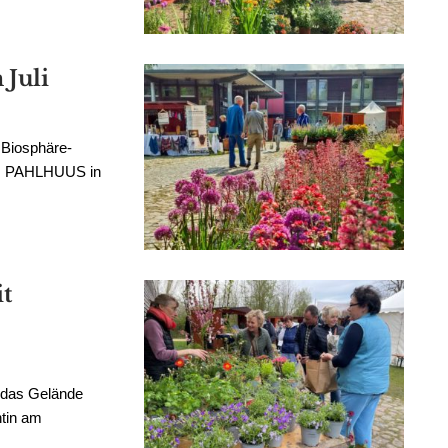
 Juli
r Biosphäre-
um PAHLHUUS in
t
h das Gelände
ntin am