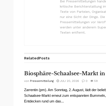
Bei Pressemitteilungen hande
kritische Berichterstattung i
Texte von Parteien, Organisa
nur eine Sicht der Dinge. Di
Pressemitteilungen vor Verö
werden unter anderem Super
Texten entfernt.
Related
Posts
Biosphäre-Schaalsee-Markt in
von
Pressemitteilung
JULI 20, 2026
0
59
Zarrentin (pm). Am Sonntag, 2. August, lädt der belie
Schaalsee-Markt erneut zum entspannten Bummeln,
Entdecken rund um das...