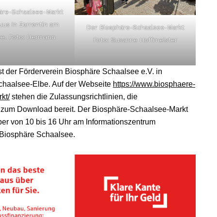
äre-Schaalsee-Markt
us in Zarrentin am
Der Biosphäre-Schaalsee-Markt
ee. Foto: Hermann
Foto: Susanne Hoffmeister
t der Förderverein Biosphäre Schaalsee e.V. in
chaalsee-Elbe. Auf der Webseite
https://www.biosphaere-
kt/
stehen die Zulassungsrichtlinien, die
zum Download bereit. Der Biosphäre-Schaalsee-Markt
ber von 10 bis 16 Uhr am Informationszentrum
 Biosphäre Schaalsee.