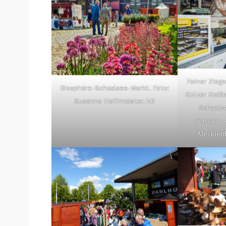
Feiner Zieg
Biosphäre-Schaalsee-Markt. Foto:
Gülzer Geiß
Susanne Hoffmeister, hfr
Schaalse
Tiemann –
Mecklenb