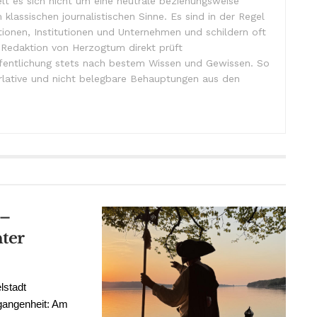
lt es sich nicht um eine neutrale beziehungsweise
m klassischen journalistischen Sinne. Es sind in der Regel
tionen, Institutionen und Unternehmen und schildern oft
e Redaktion von Herzogtum direkt prüft
ffentlichung stets nach bestem Wissen und Gewissen. So
lative und nicht belegbare Behauptungen aus den
 –
ter
lstadt
rgangenheit: Am