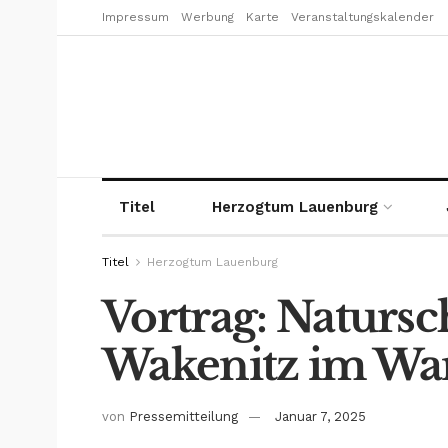
Impressum
Werbung
Karte
Veranstaltungskalender
Titel
Herzogtum Lauenburg
Titel
Herzogtum Lauenburg
Vortrag: Natursc
Wakenitz im Wan
von
Pressemitteilung
Januar 7, 2025