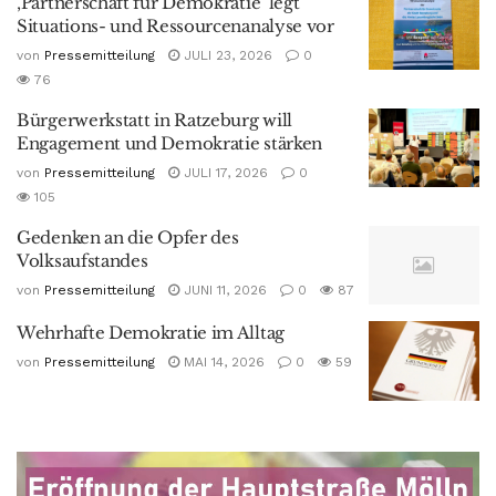
‚Partnerschaft für Demokratie‘ legt
Situations- und Ressourcenanalyse vor
von
Pressemitteilung
JULI 23, 2026
0
76
Bürgerwerkstatt in Ratzeburg will
Engagement und Demokratie stärken
von
Pressemitteilung
JULI 17, 2026
0
105
Gedenken an die Opfer des
Volksaufstandes
von
Pressemitteilung
JUNI 11, 2026
0
87
Wehrhafte Demokratie im Alltag
von
Pressemitteilung
MAI 14, 2026
0
59