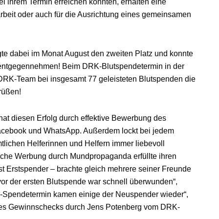
i ihrem Termin erreichen konnten, erhalten eine
sarbeit oder auch für die Ausrichtung eines gemeinsamen
e dabei im Monat August den zweiten Platz und konnte
n entgegennehmen! Beim DRK-Blutspendetermin in der
RK-Team bei insgesamt 77 geleisteten Blutspenden die
rüßen!
at diesen Erfolg durch effektive Bewerbung des
 Facebook und WhatsApp. Außerdem lockt bei jedem
lichen Helferinnen und Helfern immer liebevoll
sche Werbung durch Mundpropaganda erfüllte ihren
t Erstspender – brachte gleich mehrere seiner Freunde
or der ersten Blutspende war schnell überwunden“,
er-Spendetermin kamen einige der Neuspender wieder“,
 des Gewinnschecks durch Jens Potenberg vom DRK-