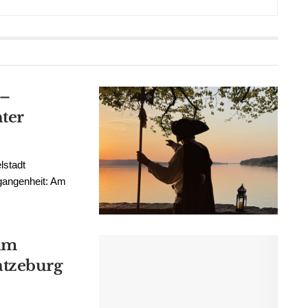
 –
ter
lstadt
rgangenheit: Am
 im
tzeburg