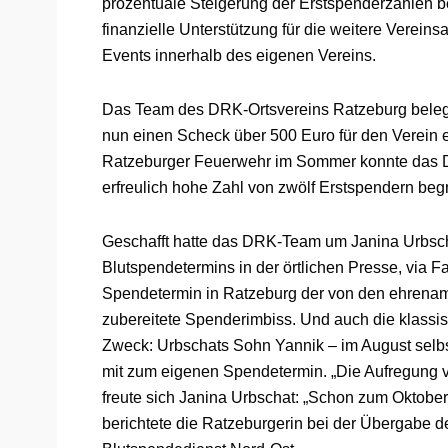
prozentuale Steigerung der Erstspenderzahlen be
finanzielle Unterstützung für die weitere Verein
Events innerhalb des eigenen Vereins.
Das Team des DRK-Ortsvereins Ratzeburg belegt
nun einen Scheck über 500 Euro für den Verei
Ratzeburger Feuerwehr im Sommer konnte das D
erfreulich hohe Zahl von zwölf Erstspendern beg
Geschafft hatte das DRK-Team um Janina Urbsch
Blutspendetermins in der örtlichen Presse, via
Spendetermin in Ratzeburg der von den ehrenamt
zubereitete Spenderimbiss. Und auch die klassi
Zweck: Urbschats Sohn Yannik – im August selbs
mit zum eigenen Spendetermin. „Die Aufregung v
freute sich Janina Urbschat: „Schon zum Oktob
berichtete die Ratzeburgerin bei der Übergabe