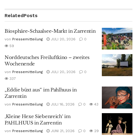
Related
Posts
Biosphäre-Schaalsee-Markt in Zarrentin
von
Pressemitteilung
JULI 20, 2026
0
59
Norddeutsches Freiluftkino – zweites
Wochenende
von
Pressemitteilung
JULI 20, 2026
0
337
„Eddie büxt aus“ im Pahlhuus in
Zarrentin
von
Pressemitteilung
JULI 16, 2026
0
43
‚Kleine Hexe Siebenreich‘ im
PAHLHUUS in Zarrentin
von
Pressemitteilung
JUNI 21, 2026
0
29