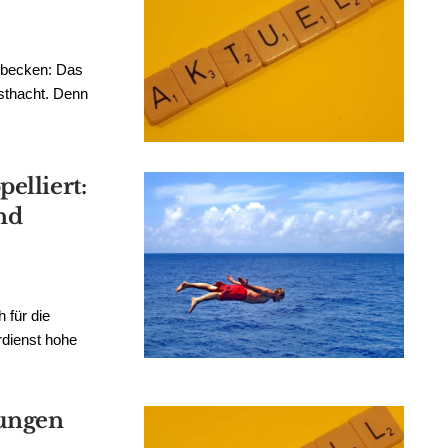
nbecken: Das
sthacht. Denn
elliert:
und
 für die
dienst hohe
rungen