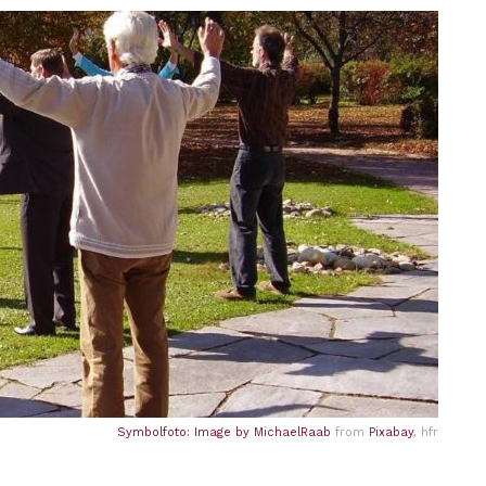
Symbolfoto: Image by
MichaelRaab
from
Pixabay
, hfr