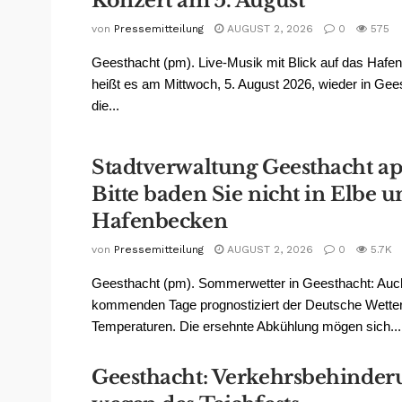
Konzert am 5. August
von
Pressemitteilung
AUGUST 2, 2026
0
575
Geesthacht (pm). Live-Musik mit Blick auf das Hafe
heißt es am Mittwoch, 5. August 2026, wieder in Gee
die...
Stadtverwaltung Geesthacht app
Bitte baden Sie nicht in Elbe 
Hafenbecken
von
Pressemitteilung
AUGUST 2, 2026
0
5.7K
Geesthacht (pm). Sommerwetter in Geesthacht: Auch
kommenden Tage prognostiziert der Deutsche Wetter
Temperaturen. Die ersehnte Abkühlung mögen sich...
Geesthacht: Verkehrsbehinde