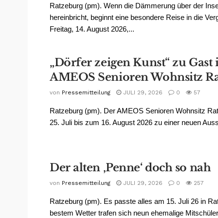
Ratzeburg (pm). Wenn die Dämmerung über der Inse
hereinbricht, beginnt eine besondere Reise in die Ve
Freitag, 14. August 2026,...
„Dörfer zeigen Kunst“ zu Gast
AMEOS Senioren Wohnsitz Ra
von
Pressemitteilung
JULI 29, 2026
0
57
Ratzeburg (pm). Der AMEOS Senioren Wohnsitz Rat
25. Juli bis zum 16. August 2026 zu einer neuen Ausst
Der alten ‚Penne‘ doch so nah
von
Pressemitteilung
JULI 29, 2026
0
257
Ratzeburg (pm). Es passte alles am 15. Juli 26 in Ra
bestem Wetter trafen sich neun ehemalige Mitschüler