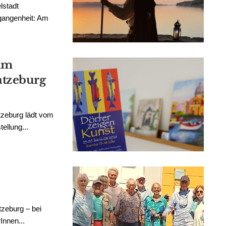
lstadt
rgangenheit: Am
 im
tzeburg
zeburg lädt vom
ellung...
tzeburg – bei
Innen...