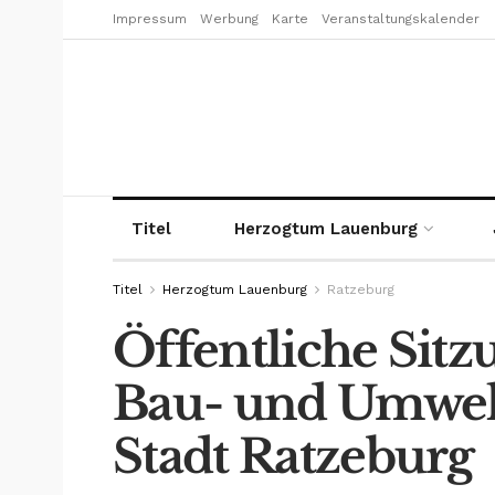
Impressum
Werbung
Karte
Veranstaltungskalender
Titel
Herzogtum Lauenburg
Titel
Herzogtum Lauenburg
Ratzeburg
Öffentliche Sitz
Bau- und Umwelt
Stadt Ratzeburg