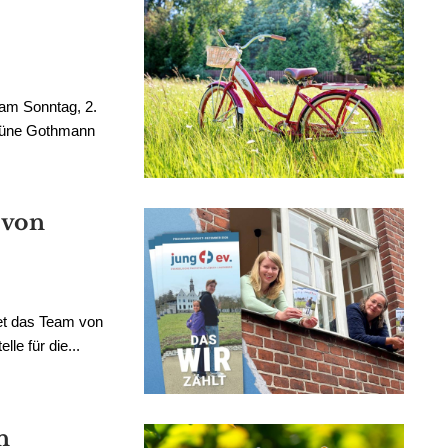
am Sonntag, 2.
düne Gothmann
 von
et das Team von
le für die...
n