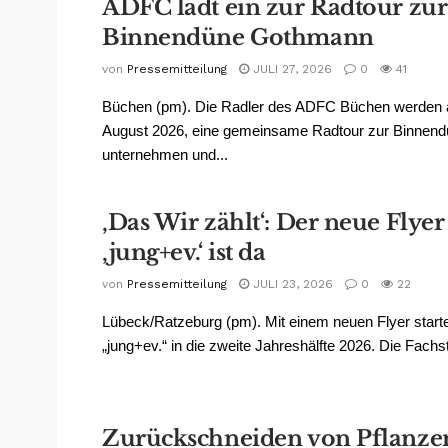
ADFC lädt ein zur Radtour zur
Binnendüne Gothmann
von
Pressemitteilung
JULI 27, 2026
0
41
Büchen (pm). Die Radler des ADFC Büchen werden 
August 2026, eine gemeinsame Radtour zur Binnen
unternehmen und...
‚Das Wir zählt‘: Der neue Flyer
‚jung+ev.‘ ist da
von
Pressemitteilung
JULI 23, 2026
0
22
Lübeck/Ratzeburg (pm). Mit einem neuen Flyer start
„jung+ev.“ in die zweite Jahreshälfte 2026. Die Fachstel
Zurückschneiden von Pflanze