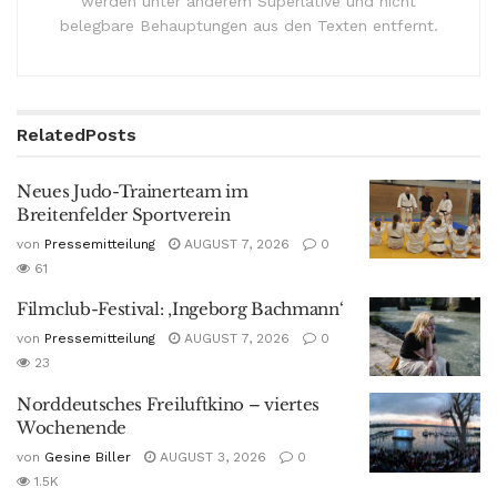
werden unter anderem Superlative und nicht
belegbare Behauptungen aus den Texten entfernt.
Related
Posts
Neues Judo-Trainerteam im
Breitenfelder Sportverein
von
Pressemitteilung
AUGUST 7, 2026
0
61
Filmclub-Festival: ‚Ingeborg Bachmann‘
von
Pressemitteilung
AUGUST 7, 2026
0
23
Norddeutsches Freiluftkino – viertes
Wochenende
von
Gesine Biller
AUGUST 3, 2026
0
1.5K