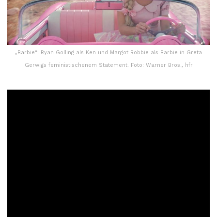
„Barbie“: Ryan Golling als Ken und Margot Robbie als Barbie in Greta
Gerwigs feministischenem Statement. Foto: Warner Bros., hfr