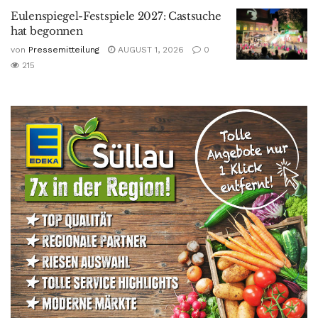
Eulenspiegel-Festspiele 2027: Castsuche
hat begonnen
von
Pressemitteilung
AUGUST 1, 2026
0
215