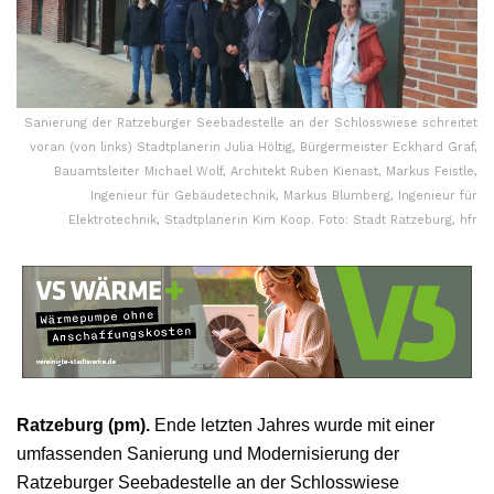
Sanierung der Ratzeburger Seebadestelle an der Schlosswiese schreitet
voran (von links) Stadtplanerin Julia Höltig, Bürgermeister Eckhard Graf,
Bauamtsleiter Michael Wolf, Architekt Ruben Kienast, Markus Feistle,
Ingenieur für Gebäudetechnik, Markus Blumberg, Ingenieur für
Elektrotechnik, Stadtplanerin Kim Koop. Foto: Stadt Ratzeburg, hfr
Ratzeburg (pm).
Ende letzten Jahres wurde mit einer
umfassenden Sanierung und Modernisierung der
Ratzeburger Seebadestelle an der Schlosswiese