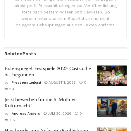
direkt prüft Pressemitteilungen vor Veröffentlichung
stets nach bestem Wissen und Gewissen. So
werden unter anderem Superlative und nicht
belegbare Behauptungen aus den Texten entfernt.
Related
Posts
Eulenspiegel-Festspiele 2027: Castsuche
hat begonnen
von
Pressemitteilung
AUGUST 1, 2026
0
214
Jetzt bewerben für die 6. Möllner
Kulturnacht!
von
Andreas Anders
JULI 30, 2026
0
198
Handmade zum Anfassen: Krullerkopp