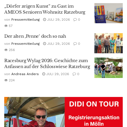
„Dörfer zeigen Kunst“ zu Gast im
AMEOS Senioren Wohnsitz Ratzeburg
von
Pressemitteilung
JULI 29, 2026
0
57
Der alten ‚Penne‘ doch so nah
von
Pressemitteilung
JULI 29, 2026
0
256
Racesburg Wylag 2026: Geschichte zum
Anfassen auf der Schlosswiese Ratzeburg
von
Andreas Anders
JULI 29, 2026
0
224