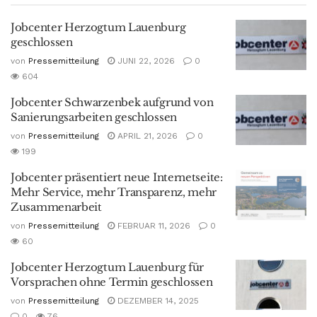
Jobcenter Herzogtum Lauenburg
geschlossen
von
Pressemitteilung
JUNI 22, 2026
0
604
Jobcenter Schwarzenbek aufgrund von
Sanierungsarbeiten geschlossen
von
Pressemitteilung
APRIL 21, 2026
0
199
Jobcenter präsentiert neue Internetseite:
Mehr Service, mehr Transparenz, mehr
Zusammenarbeit
von
Pressemitteilung
FEBRUAR 11, 2026
0
60
Jobcenter Herzogtum Lauenburg für
Vorsprachen ohne Termin geschlossen
von
Pressemitteilung
DEZEMBER 14, 2025
0
76