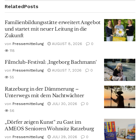
Related
Posts
Familienbildungsstätte erweitert Angebot
und startet mit neuer Leitung in die
Zukunft
von
Pressemitteilung
AUGUST 8, 2026
0
118
Filmclub-Festival: ‚Ingeborg Bachmann‘
von
Pressemitteilung
AUGUST 7, 2026
0
55
Ratzeburg in der Dämmerung –
Unterwegs mit dem Nachtwächter
von
Pressemitteilung
JULI 30, 2026
0
56
„Dörfer zeigen Kunst“ zu Gast im
AMEOS Senioren Wohnsitz Ratzeburg
von
Pressemitteilung
JULI 29, 2026
0