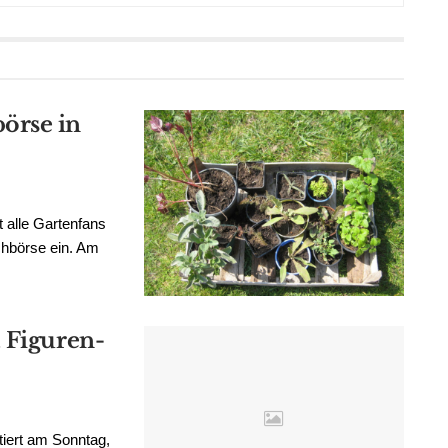
örse in
 alle Gartenfans
chbörse ein. Am
 Figuren-
tiert am Sonntag,