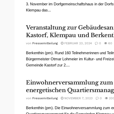
3. November im Dorfgemeinschaftshaus in der Dorfst
Klempau das...
Veranstaltung zur Gebäudesan
Kastorf, Klempau und Berkent
von
Pressemitteilung
FEBRUAR 23, 2024
0
60
Berkenthin (pm). Rund 160 Teilnehmerinnen und Tei
Bürgermeister Otmar Lohmeier im Kultur- und Freize
Gemeinde Kastorf zur 2....
Einwohnerversammlung zum
energetischen Quartiersmana
von
Pressemitteilung
NOVEMBER 7, 2023
0
20
Berkenthin (pm). Die Einwohnerversammlung zum e
Quartiersmanagement für die Gemeinden Klempau u