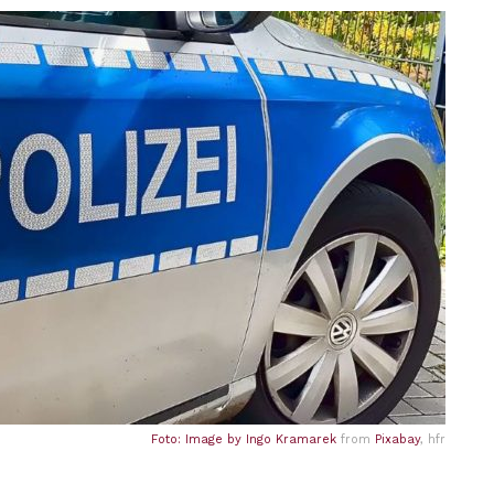
Foto: Image by
Ingo Kramarek
from
Pixabay
, hfr