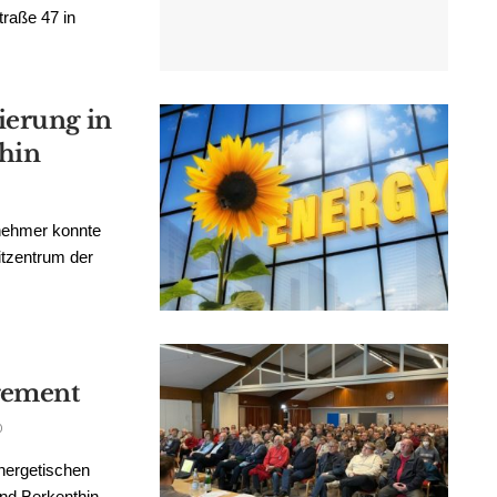
raße 47 in
ierung in
hin
lnehmer konnte
itzentrum der
gement
0
nergetischen
nd Berkenthin