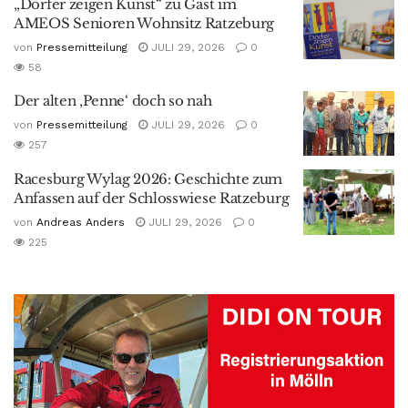
„Dörfer zeigen Kunst“ zu Gast im
AMEOS Senioren Wohnsitz Ratzeburg
von
Pressemitteilung
JULI 29, 2026
0
58
Der alten ‚Penne‘ doch so nah
von
Pressemitteilung
JULI 29, 2026
0
257
Racesburg Wylag 2026: Geschichte zum
Anfassen auf der Schlosswiese Ratzeburg
von
Andreas Anders
JULI 29, 2026
0
225