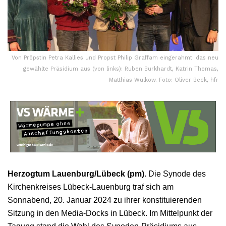
Von Pröpstin Petra Kallies und Propst Philip Graffam eingerahmt: das neu
gewählte Präsidium aus (von links): Ruben Burkhardt, Katrin Thomas,
Matthias Wulkow. Foto: Oliver Beck, hfr
Herzogtum Lauenburg/Lübeck (pm).
Die Synode des
Kirchenkreises Lübeck-Lauenburg traf sich am
Sonnabend, 20. Januar 2024 zu ihrer konstituierenden
Sitzung in den Media-Docks in Lübeck. Im Mittelpunkt der