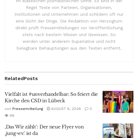
im klassischen journalistischen Sinne. Es sind in der
Regel Texte von Parteien, Organisationen,
Institutionen und Unternehmen und schildern oft nur
eine Sicht der Dinge. Die Redaktion von Herzogtum
direkt prüft Pressemitteilungen vor Veröffentlichung
stets nach bestem Wissen und Gewissen. So
werden unter anderem Superlative und nicht
belegbare Behauptungen aus den Texten entfernt.
Related
Posts
Vielfalt ist #unverhandelbar: So feiert die
Kirche den CSD in Lübeck
von
Pressemitteilung
AUGUST 6, 2026
0
98
‚Das Wir zählt‘: Der neue Flyer von
‚jung+ev.‘ ist da