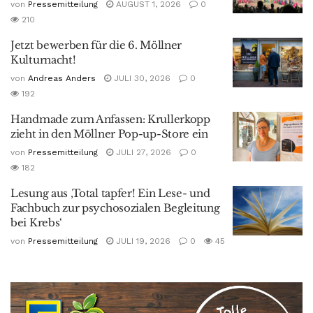
von
Pressemitteilung
AUGUST 1, 2026
0
210
Jetzt bewerben für die 6. Möllner
Kulturnacht!
von
Andreas Anders
JULI 30, 2026
0
192
Handmade zum Anfassen: Krullerkopp
zieht in den Möllner Pop-up-Store ein
von
Pressemitteilung
JULI 27, 2026
0
182
Lesung aus ‚Total tapfer! Ein Lese- und
Fachbuch zur psychosozialen Begleitung
bei Krebs‘
von
Pressemitteilung
JULI 19, 2026
0
45