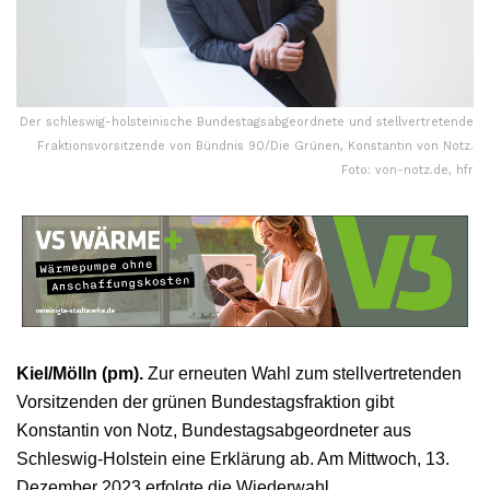
Der schleswig-holsteinische Bundestagsabgeordnete und stellvertretende
Fraktionsvorsitzende von Bündnis 90/Die Grünen, Konstantin von Notz.
Foto: von-notz.de, hfr
Kiel/Mölln (pm).
Zur erneuten Wahl zum stellvertretenden
Vorsitzenden der grünen Bundestagsfraktion gibt
Konstantin von Notz, Bundestagsabgeordneter aus
Schleswig-Holstein eine Erklärung ab. Am Mittwoch, 13.
Dezember 2023 erfolgte die Wiederwahl.