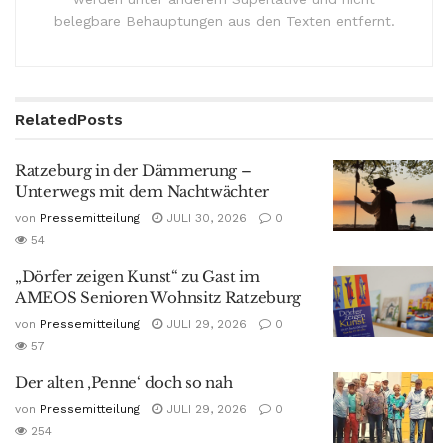
belegbare Behauptungen aus den Texten entfernt.
Related
Posts
Ratzeburg in der Dämmerung –
Unterwegs mit dem Nachtwächter
von
Pressemitteilung
JULI 30, 2026
0
54
„Dörfer zeigen Kunst“ zu Gast im
AMEOS Senioren Wohnsitz Ratzeburg
von
Pressemitteilung
JULI 29, 2026
0
57
Der alten ‚Penne‘ doch so nah
von
Pressemitteilung
JULI 29, 2026
0
254