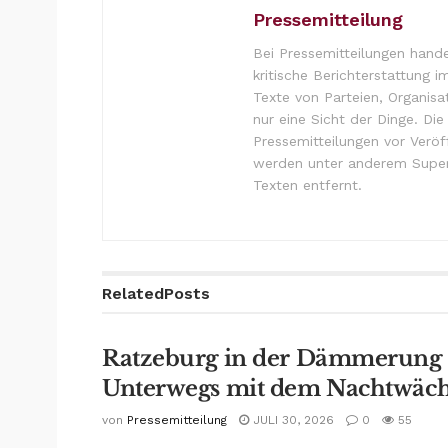
Pressemitteilung
Bei Pressemitteilungen hande
kritische Berichterstattung i
Texte von Parteien, Organisa
nur eine Sicht der Dinge. Di
Pressemitteilungen vor Verö
werden unter anderem Super
Texten entfernt.
Related
Posts
Ratzeburg in der Dämmerung
Unterwegs mit dem Nachtwäch
von
Pressemitteilung
JULI 30, 2026
0
55