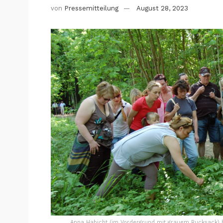
von
Pressemitteilung
August 28, 2023
Anna Habicht (im Vordergrund mit grauem Rucksack) be