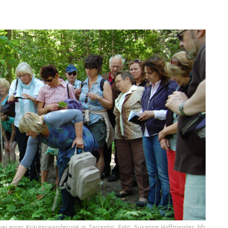
i einer Kräuterwanderung in Zarrentin. Foto: Susanne Hoffmeister, hfr