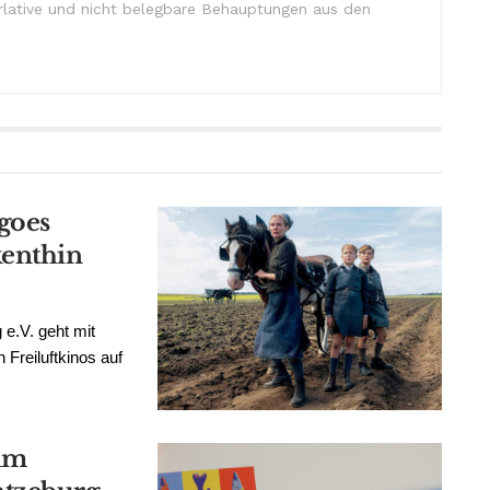
lative und nicht belegbare Behauptungen aus den
goes
kenthin
 e.V. geht mit
Freiluftkinos auf
 im