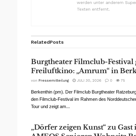
werden unter anderem Super
Texten entfernt.
Related
Posts
Burgtheater Filmclub-Festival 
Freiluftkino: „Amrum“ in Ber
von
Pressemitteilung
JULI 30, 2026
0
75
Berkenthin (pm). Der Filmclub Burgtheater Ratzeburg
den Filmclub-Festival im Rahmen des Norddeutschen 
Tour und zeigt am...
„Dörfer zeigen Kunst“ zu Gast