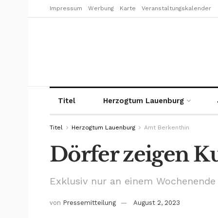
Impressum
Werbung
Karte
Veranstaltungskalender
Titel
Herzogtum Lauenburg
Titel
Herzogtum Lauenburg
Amt Berkenthin
Dörfer zeigen K
Exklusiv nur an einem Wochenende
von
Pressemitteilung
August 2, 2023