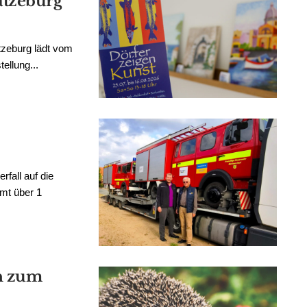
tzeburg
zeburg lädt vom
ellung...
fall auf die
amt über 1
on zum