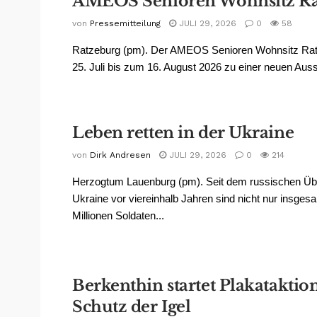
AMEOS Senioren Wohnsitz Ra
von
Pressemitteilung
JULI 29, 2026
0
58
Ratzeburg (pm). Der AMEOS Senioren Wohnsitz Rat
25. Juli bis zum 16. August 2026 zu einer neuen Ausst
Leben retten in der Ukraine
von
Dirk Andresen
JULI 29, 2026
0
214
Herzogtum Lauenburg (pm). Seit dem russischen Über
Ukraine vor viereinhalb Jahren sind nicht nur insges
Millionen Soldaten...
Berkenthin startet Plakatakti
Schutz der Igel