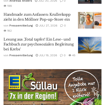
von
Andreas Anders
JULI 30, 2026
0
198
Handmade zum Anfassen: Krullerkopp
zieht in den Möllner Pop-up-Store ein
von
Pressemitteilung
JULI 27, 2026
0
182
Lesung aus ‚Total tapfer! Ein Lese- und
Fachbuch zur psychosozialen Begleitung
bei Krebs‘
von
Pressemitteilung
JULI 19, 2026
0
45