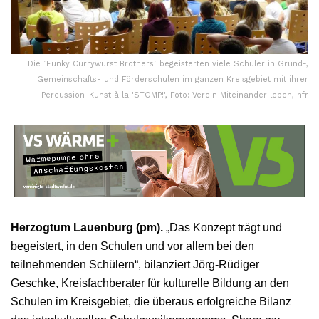
Die ˈFunky Currywurst Brothersˈ begeisterten viele Schüler in Grund-,
Gemeinschafts- und Förderschulen im ganzen Kreisgebiet mit ihrer
Percussion-Kunst à la 'STOMP!', Foto: Verein Miteinander leben, hfr
Herzogtum Lauenburg (pm).
„Das Konzept trägt und
begeistert, in den Schulen und vor allem bei den
teilnehmenden Schülern“, bilanziert Jörg-Rüdiger
Geschke, Kreisfachberater für kulturelle Bildung an den
Schulen im Kreisgebiet, die überaus erfolgreiche Bilanz