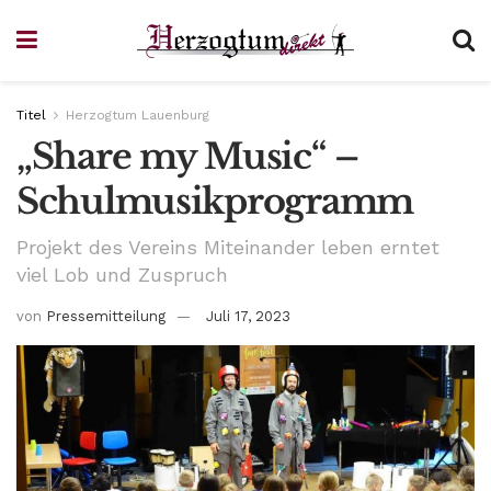
Titel
Herzogtum Lauenburg
„Share my Music“ –
Schulmusikprogramm
Projekt des Vereins Miteinander leben erntet
viel Lob und Zuspruch
von
Pressemitteilung
Juli 17, 2023